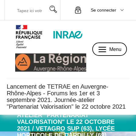
Se connecter
Menu
Menu
Lancement de TETRAE en Auvergne-
Rhône-Alpes - Forums les 1er et 3
septembre 2021. Journée-atelier
FORUMS LES 1ER ET 3
"Partenariat Valorisation" le 22 octobre 2021
SEPTEMBRE 2021. JOURNÉE-
ATELIER "PARTENARIAT
VALORISATION" LE 22 OCTOBRE
2021 / VETAGRO SUP (63), LYCÉE
HORTICOLE DE DARDILLY (69),